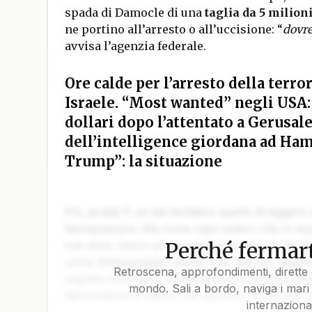
spada di Damocle di una
taglia da 5 milioni
ne portino all’arresto o all’uccisione: “
dovre
avvisa l’agenzia federale.
Ore calde per l’arresto della terro
Israele. “Most wanted” negli USA: 
dollari dopo l’attentato a Gerusa
dell’intelligence giordana ad Hama
Trump”: la situazione
Ehi, pirata! È un bel tentativo quello di leggere
lasciapassare. Ma come ogni veliero che si rispe
Perché fermart
sue stive i tesori più preziosi solo per chi ha da
unirsi all’equipaggio. Quello che stai per legger
Retroscena, approfondimenti, dirette 
segreta tracciata sulla pergamena della geopoli
mondo. Sali a bordo, naviga i mari 
diplomatiche e silenzi che parlano più di mille 
internaziona