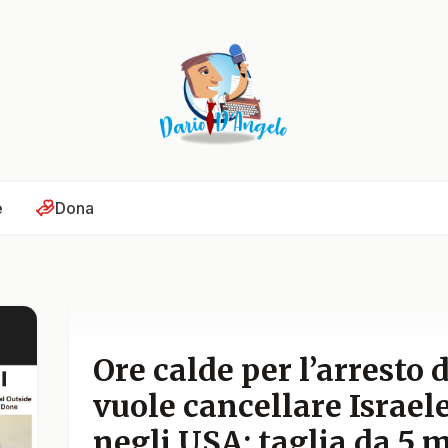
e
Dona
Ore calde per l’arresto d
vuole cancellare Israel
negli USA: taglia da 5 m