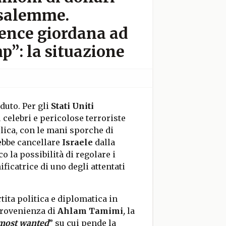
usalemme.
gence giordana ad
”: la situazione
duto. Per gli
Stati Uniti
ù celebri e pericolose terroriste
lica, con le mani sporche di
ebbe cancellare
Israele
dalla
o la possibilità di regolare i
ificatrice di uno degli attentati
rtita politica e diplomatica in
provenienza di
Ahlam Tamimi
,
la
most wanted
” su cui pende la