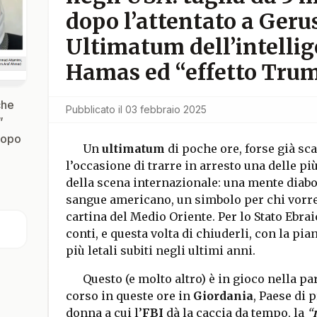
dopo l’attentato a Ger
Ultimatum dell’intelli
Hamas ed “effetto Trump
che
Pubblicato il
03 febbraio 2025
”
 dopo
Un
ultimatum
di poche ore, forse già sca
l’occasione di trarre in arresto una delle pi
della scena internazionale: una mente diabo
sangue americano, un simbolo per chi vorr
cartina del Medio Oriente. Per lo Stato Ebraic
conti, e questa volta di chiuderli, con la pian
più letali subiti negli ultimi anni.
Questo (e molto altro) è in gioco nella pa
corso in queste ore in
Giordania
, Paese di 
donna a cui l’
FBI
dà la caccia da tempo, la
“