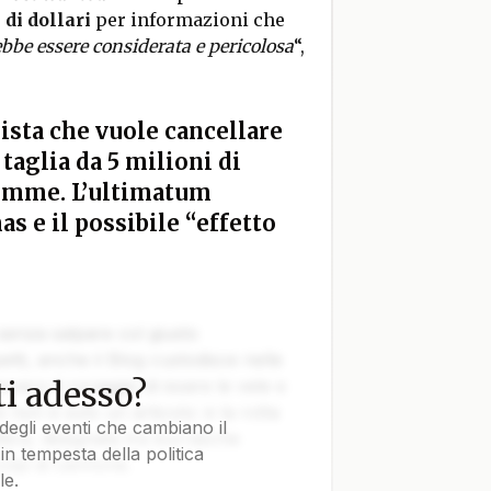
 di dollari
per informazioni che
bbe essere considerata e pericolosa
“,
rista che vuole cancellare
taglia da 5 milioni di
lemme. L’ultimatum
s e il possibile “effetto
 senza salpare col giusto
tti, anche il Blog custodisce nelle
i adesso?
vvero il coraggio di issare le vele e
e non è solo un articolo: è la rotta
degli eventi che cambiano il
tica, disegnata tra burrasche
in tempesta della politica
colpi di cannone.
le.