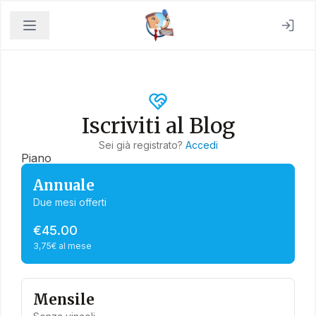
Iscriviti al Blog
Sei già registrato?
Accedi
Piano
Annuale
Due mesi offerti
€45.00
3,75€ al mese
Mensile