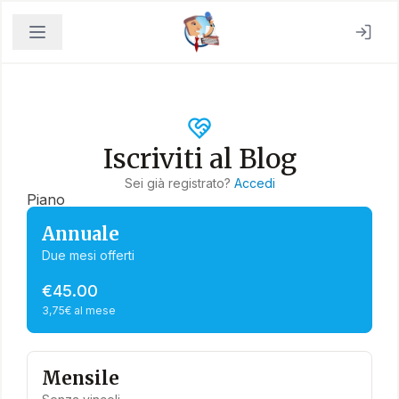
Iscriviti al Blog
Sei già registrato?
Accedi
Piano
Annuale
Due mesi offerti
€45.00
3,75€ al mese
Mensile