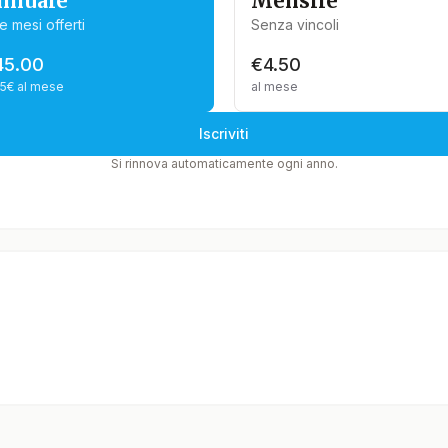
nnuale
Mensile
e mesi offerti
Senza vincoli
45.00
€4.50
75€ al mese
al mese
Iscriviti
Si rinnova automaticamente ogni anno.