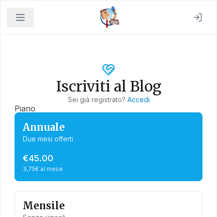
Iscriviti al Blog
Sei già registrato?
Accedi
Piano
Annuale
Due mesi offerti
€45.00
3,75€ al mese
Mensile