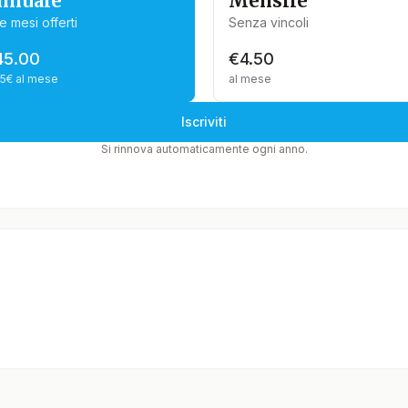
nnuale
Mensile
e mesi offerti
Senza vincoli
45.00
€4.50
75€ al mese
al mese
Iscriviti
Si rinnova automaticamente ogni anno.