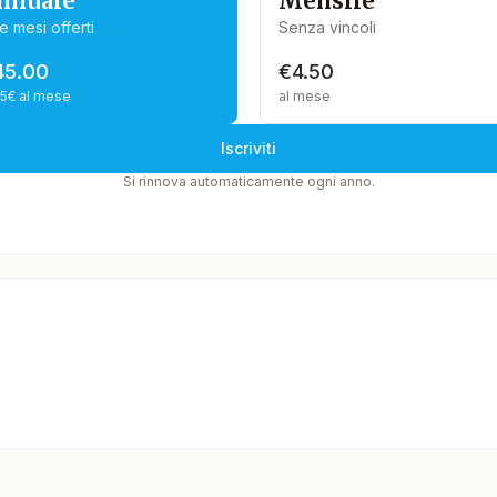
nnuale
Mensile
e mesi offerti
Senza vincoli
45.00
€4.50
75€ al mese
al mese
Iscriviti
Si rinnova automaticamente ogni anno.