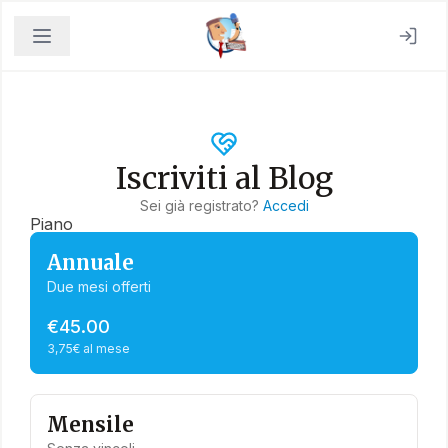
Iscriviti al Blog
Sei già registrato?
Accedi
Piano
Annuale
Due mesi offerti
€45.00
3,75€ al mese
Mensile