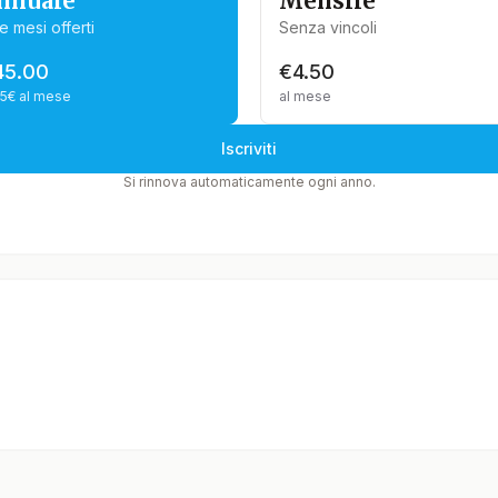
nnuale
Mensile
e mesi offerti
Senza vincoli
45.00
€4.50
75€ al mese
al mese
Iscriviti
Si rinnova automaticamente ogni anno.