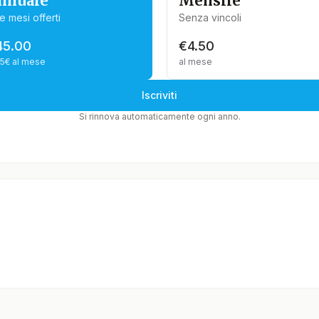
nnuale
Mensile
e mesi offerti
Senza vincoli
45.00
€4.50
75€ al mese
al mese
Iscriviti
Si rinnova automaticamente ogni anno.