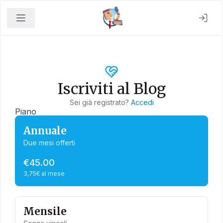
Iscriviti al Blog
Sei già registrato?
Accedi
Piano
Annuale
Due mesi offerti
€45.00
3,75€ al mese
Mensile