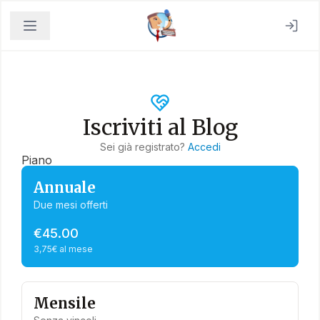
Iscriviti al Blog
Sei già registrato?
Accedi
Piano
Annuale
Due mesi offerti
€45.00
3,75€ al mese
Mensile