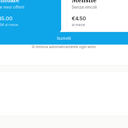
nnuale
Mensile
e mesi offerti
Senza vincoli
45.00
€4.50
75€ al mese
al mese
Iscriviti
Si rinnova automaticamente ogni anno.