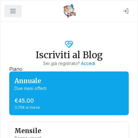
Iscriviti al Blog
Sei già registrato?
Accedi
Piano
Annuale
Due mesi offerti
€45.00
3,75€ al mese
Mensile