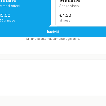
nnuale
Mensile
e mesi offerti
Senza vincoli
45.00
€4.50
75€ al mese
al mese
Iscriviti
Si rinnova automaticamente ogni anno.