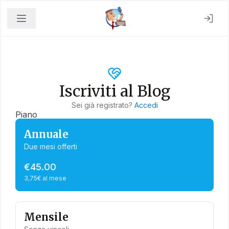
Iscriviti al Blog
Sei già registrato?
Accedi
Piano
Annuale
Due mesi offerti
€45.00
3,75€ al mese
Mensile