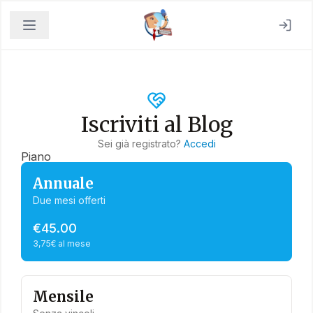
Iscriviti al Blog
Sei già registrato?
Accedi
Piano
Annuale
Due mesi offerti
€45.00
3,75€ al mese
Mensile