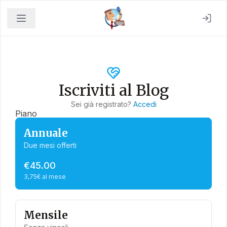
Iscriviti al Blog
Sei già registrato?
Accedi
Piano
Annuale
Due mesi offerti
€45.00
3,75€ al mese
Mensile