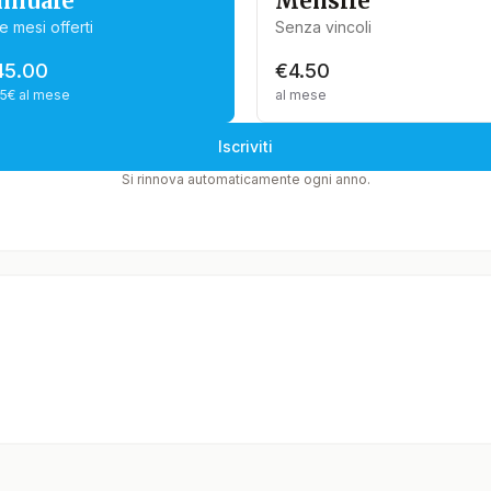
nnuale
Mensile
e mesi offerti
Senza vincoli
45.00
€4.50
75€ al mese
al mese
Iscriviti
Si rinnova automaticamente ogni anno.