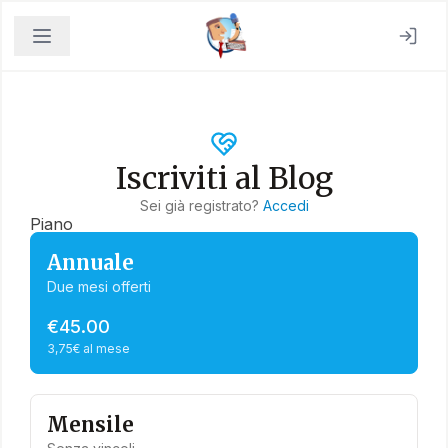
Iscriviti al Blog
Sei già registrato?
Accedi
Piano
Annuale
Due mesi offerti
€45.00
3,75€ al mese
Mensile