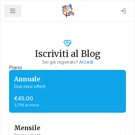
Iscriviti al Blog
Sei già registrato?
Accedi
Piano
Annuale
Due mesi offerti
€45.00
3,75€ al mese
Mensile