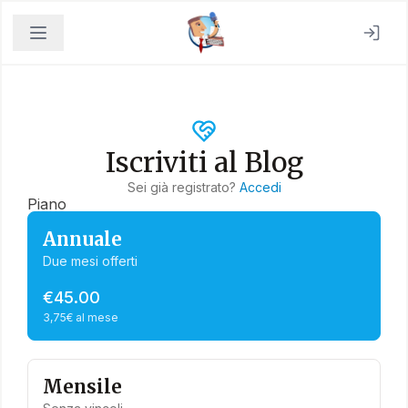
Iscriviti al Blog
Sei già registrato?
Accedi
Piano
Annuale
Due mesi offerti
€45.00
3,75€ al mese
Mensile