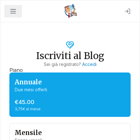
Iscriviti al Blog
Sei già registrato?
Accedi
Piano
Annuale
Due mesi offerti
€45.00
3,75€ al mese
Mensile