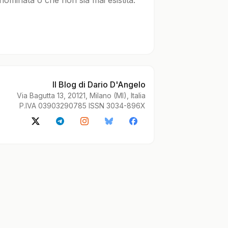
nominata o che non sia mai esistita.
Il Blog di Dario D'Angelo
Via Bagutta 13, 20121, Milano (MI), Italia
P.IVA 03903290785 ISSN 3034-896X