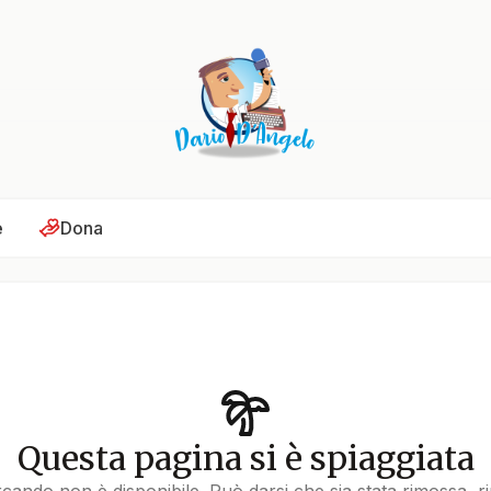
e
Dona
Questa pagina si è spiaggiata