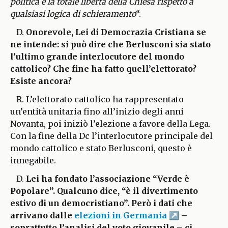
politica e la totale libertà della Chiesa rispetto a
qualsiasi logica di schieramento
“.
D.
Onorevole, Lei di Democrazia Cristiana se
ne intende: si può dire che Berlusconi sia stato
l’ultimo grande interlocutore del mondo
cattolico? Che fine ha fatto quell’elettorato?
Esiste ancora?
R. L’elettorato cattolico ha rappresentato
un’entità unitaria fino all’inizio degli anni
Novanta, poi iniziò l’elezione a favore della Lega.
Con la fine della Dc l’interlocutore principale del
mondo cattolico e stato Berlusconi, questo è
innegabile.
D.
Lei ha fondato l’associazione “Verde è
Popolare”. Qualcuno dice, “è il divertimento
estivo di un democristiano”. Però i dati che
arrivano dalle
elezioni in Germania
–
soprattutto l’analisi del voto giovanile – ci