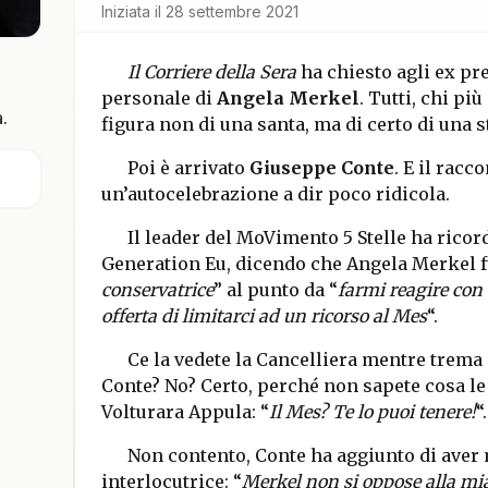
Iniziata il
28 settembre 2021
Il Corriere della Sera
ha chiesto agli ex pr
personale di
Angela Merkel
. Tutti, chi pi
.
figura non di una santa, ma di certo di una st
Poi è arrivato
Giuseppe Conte
. E il racc
un’autocelebrazione a dir poco ridicola.
Il leader del MoVimento 5 Stelle ha ricor
Generation Eu, dicendo che Angela Merkel f
conservatrice
” al punto da “
farmi reagire con
offerta di limitarci ad un ricorso al Mes
“.
Ce la vedete la Cancelliera mentre trema
Conte? No? Certo, perché non sapete cosa le 
Volturara Appula: “
Il Mes? Te lo puoi tenere!
“.
Non contento, Conte ha aggiunto di aver 
interlocutrice: “
Merkel non si oppose alla mia