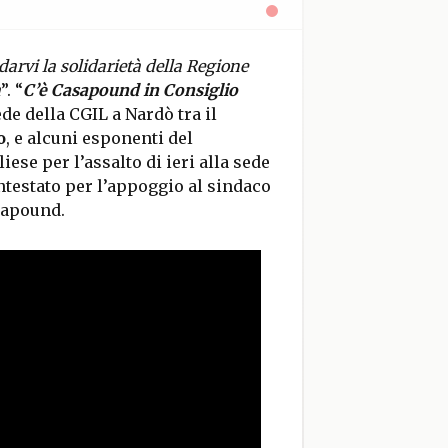
arvi la solidarietà della Regione
a
”. “
C’è Casapound in Consiglio
ede della CGIL a Nardò tra il
o
, e alcuni esponenti del
ese per l’assalto di ieri alla sede
testato per l’appoggio al sindaco
sapound.