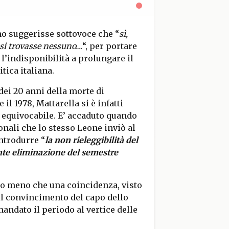
no suggerisse sottovoce che “
sì,
 si trovasse nessuno…
“, per portare
 l’indisponibilità a prolungare il
tica italiana.
dei 20 anni della morte di
e il 1978, Mattarella si è infatti
e equivocabile. E’ accaduto quando
onali che lo stesso Leone inviò al
introdurre “
la non rieleggibilità del
nte eliminazione del semestre
ono meno che una coincidenza, visto
l convincimento del capo dello
mandato il periodo al vertice delle