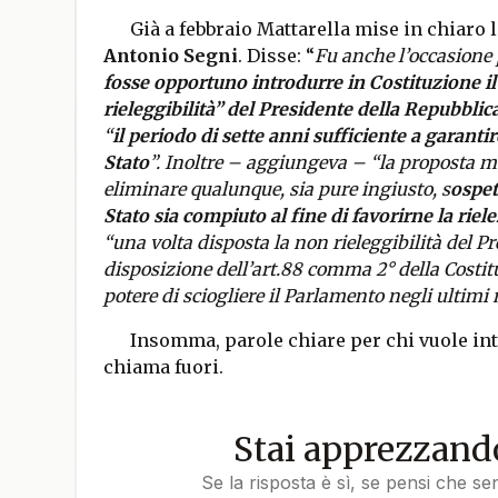
Già a febbraio Mattarella mise in chiaro l
Antonio Segni
. Disse: “
Fu anche l’occasione 
fosse opportuno introdurre in Costituzione i
rieleggibilità” del Presidente della Repubblic
“
il periodo di sette anni sufficiente a garanti
Stato
”. Inoltre – aggiungeva – “la proposta m
eliminare qualunque, sia pure ingiusto, s
ospet
Stato sia compiuto al fine di favorirne la riel
“una volta disposta la non rieleggibilità del P
disposizione dell’art.88 comma 2° della Costitu
potere di sciogliere il Parlamento negli ultim
Insomma, parole chiare per chi vuole inte
chiama fuori.
Stai apprezzando
Se la risposta è sì, se pensi che se