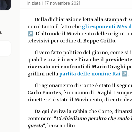
Iniziata il
17 novembre 2021
Della dichiarazione letta alla stampa di
G
non è tanto il fatto che
gli esponenti M5s d
.
. D’altronde il Movimento delle origini non
televisivi per ordine di
Beppe Grillo
.
Il vero fatto politico del giorno, come si
qualche ora, è invece l
‘ira che il presiden
riversato nei confronti di Mario Dragh
i p
grillini nella
partita delle nomine Rai
.
Il ragionamento di Conte è stato il segue
Carlo Fuortes
, è un uomo di Draghi. Dunque, 
rimetterci è stato il Movimento, di certo de
Da qui deriva la rabbia che Conte, dinanzi
contenere: “
Ci chiediamo peraltro che ruolo h
questo
“, ha scandito.