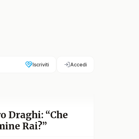
Iscriviti
Accedi
ro Draghi: “Che
mine Rai?”