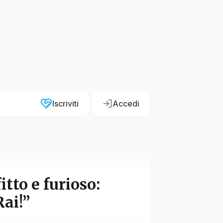
Iscriviti
Accedi
tto e furioso:
ai!”