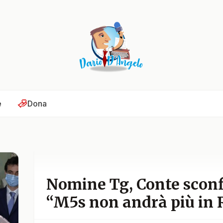
e
Dona
Nomine Tg, Conte sconfi
“M5s non andrà più in R