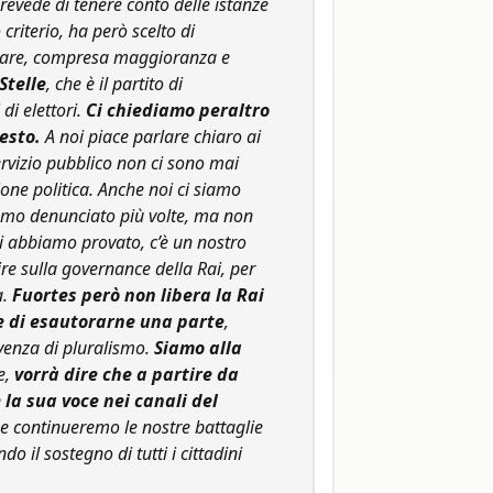
revede di tenere conto delle istanze
 criterio, ha però scelto di
entare, compresa maggioranza e
Stelle
, che è il partito di
i elettori.
Ci chiediamo peraltro
esto.
A noi piace parlare chiaro ai
ervizio pubblico non ci sono mai
ione politica. Anche noi ci siamo
iamo denunciato più volte, ma non
Ci abbiamo provato, c’è un nostro
re sulla governance della Rai, per
a.
Fuortes però non libera la Rai
e di esautorarne una parte
,
venza di pluralismo.
Siamo alla
e,
vorrà dire che a partire da
 la sua voce nei canali del
he continueremo le nostre battaglie
o il sostegno di tutti i cittadini