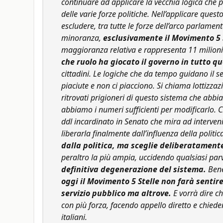
continuare ad applicare la vecchia logica che p
delle varie forze politiche. Nell’applicare questo
escludere, tra tutte le forze dell’arco parlam
minoranza,
esclusivamente il Movimento 5 
maggioranza relativa e rappresenta 11 milioni d
che ruolo ha giocato il governo in tutto qu
cittadini. Le logiche che da tempo guidano il s
piaciute e non ci piacciono. Si chiama lottizzaz
ritrovati prigioneri di questo sistema che abb
abbiamo i numeri sufficienti per modificarlo. 
ddl incardinato in Senato che mira ad interveni
liberarla finalmente dall’influenza della politic
dalla politica, ma sceglie deliberatament
peraltro la più ampia, uccidendo qualsiasi par
definitiva degenerazione del sistema.
Ben
oggi il Movimento 5 Stelle non farà sentire
servizio pubblico ma altrove.
E vorrà dire c
con più forza, facendo appello diretto e chiedend
italiani.