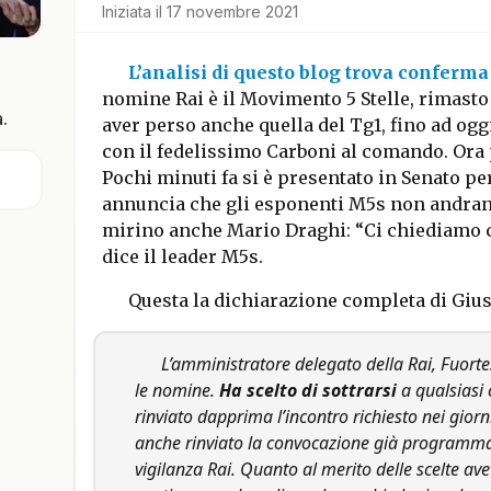
Iniziata il
17 novembre 2021
L’analisi di questo blog trova conferma
nomine Rai è il Movimento 5 Stelle, rimasto 
.
aver perso anche quella del Tg1, fino ad ogg
con il fedelissimo Carboni al comando. Ora 
Pochi minuti fa si è presentato in Senato pe
annuncia che gli esponenti M5s non andrann
mirino anche Mario Draghi: “Ci chiediamo ch
dice il leader M5s.
Questa la dichiarazione completa di Giu
L’amministratore delegato della Rai, Fuorte
le nomine.
Ha scelto di sottrarsi
a qualsiasi 
rinviato dapprima l’incontro richiesto nei giorni
anche rinviato la convocazione già programma
vigilanza Rai. Quanto al merito delle scelte avev