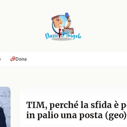
e
Dona
TIM, perché la sfida è 
in palio una posta (geo)