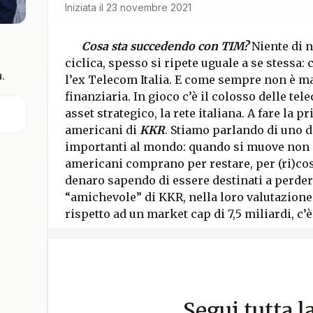
Iniziata il
23 novembre 2021
Cosa sta succedendo con TIM?
Niente di nu
ciclica, spesso si ripete uguale a se stessa
.
l’ex Telecom Italia. E come sempre non è ma
finanziaria. In gioco c’è il colosso delle te
asset strategico, la rete italiana. A fare la 
americani di
KKR
. Stiamo parlando di uno de
importanti al mondo: quando si muove non è 
americani comprano per restare, per (ri)cost
denaro sapendo di essere destinati a perder
“amichevole” di KKR, nella loro valutazione 
rispetto ad un market cap di 7,5 miliardi, c’
Segui tutta l