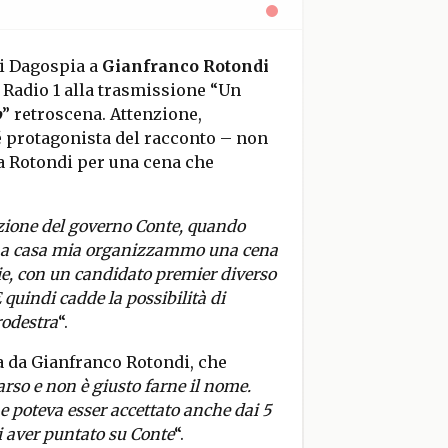
di Dagospia a
Gianfranco Rotondi
i Radio 1 alla trasmissione “Un
o
” retroscena. Attenzione,
é protagonista del racconto – non
a Rotondi per una cena che
zione del governo Conte, quando
ia, a casa mia organizzammo una cena
ie, con un candidato premier diverso
quindi cadde la possibilità di
rodestra
“.
a da Gianfranco Rotondi, che
rso e non è giusto farne il nome.
e poteva esser accettato anche dai 5
i aver puntato su Conte
“.