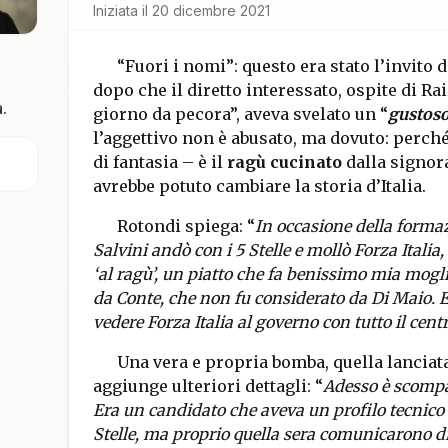
Iniziata il
20 dicembre 2021
“Fuori i nomi”: questo era stato l’invito 
dopo che il diretto interessato, ospite di Ra
.
giorno da pecora”, aveva svelato un “
gustos
l’aggettivo non è abusato, ma dovuto: perch
di fantasia – è il
ragù cucinato
dalla signor
avrebbe potuto cambiare la storia d’Italia.
Rotondi spiega: “
In occasione della forma
Salvini andò con i 5 Stelle e mollò Forza Ital
‘al ragù’, un piatto che fa benissimo mia mogl
da Conte, che non fu considerato da Di Maio. E 
vedere Forza Italia al governo con tutto il cent
Una vera e propria bomba, quella lanciat
aggiunge ulteriori dettagli: “
Adesso è scompa
Era un candidato che aveva un profilo tecnico 
Stelle, ma proprio quella sera comunicarono d