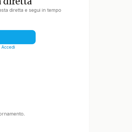
a diretta
uesta diretta e segui in tempo
?
Accedi
iornamento.