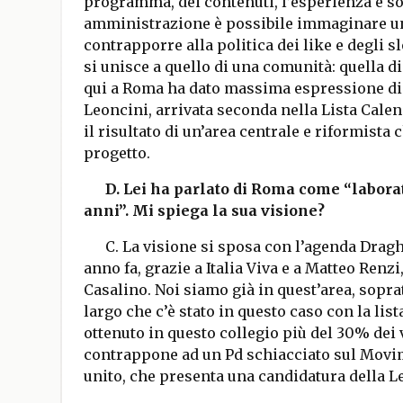
programma, dei contenuti, l’esperienza e s
amministrazione è possibile immaginare una
contrapporre alla politica dei like e degli 
si unisce a quello di una comunità: quella di
qui a Roma ha dato massima espressione di s
Leoncini, arrivata seconda nella Lista Calend
il risultato di un’area centrale e riformista
progetto.
D. Lei ha parlato di Roma come “laborat
anni”. Mi spiega la sua visione?
C. La visione si sposa con l’agenda Draghi
anno fa, grazie a Italia Viva e a Matteo Renz
Casalino. Noi siamo già in quest’area, sopra
largo che c’è stato in questo caso con la li
ottenuto in questo collegio più del 30% dei v
contrappone ad un Pd schiacciato sul Movime
unito, che presenta una candidatura della L