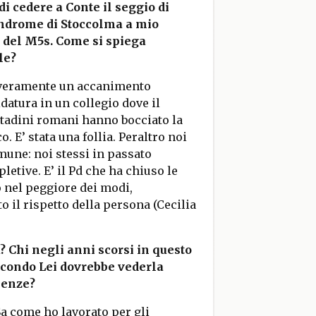
di cedere a Conte il seggio di
sindrome di Stoccolma a mio
 del M5s. Come si spiega
le?
o veramente un accanimento
datura in un collegio dove il
ittadini romani hanno bocciato la
. E’ stata una follia. Peraltro noi
une: noi stessi in passato
etive. E’ il Pd che ha chiuso le
to nel peggiore dei modi,
 il rispetto della persona (Cecilia
? Chi negli anni scorsi in questo
secondo Lei dovrebbe vederla
ienze?
a come ho lavorato per gli