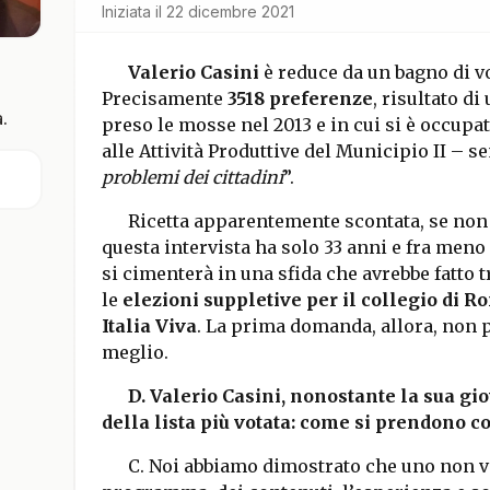
Iniziata il
22 dicembre 2021
Valerio Casini
è reduce da un bagno di v
Precisamente
3518 preferenze
, risultato d
.
preso le mosse nel 2013 e in cui si è occupa
alle Attività Produttive del Municipio II – 
problemi dei cittadini
”.
Ricetta apparentemente scontata, se non 
questa intervista ha solo 33 anni e fra meno 
si cimenterà in una sfida che avrebbe fatto t
le
elezioni suppletive per il collegio di 
Italia Viva
. La prima domanda, allora, non 
meglio.
D. Valerio Casini, nonostante la sua giov
della lista più votata: come si prendono co
C. Noi abbiamo dimostrato che uno non v