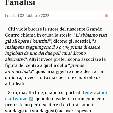
l’analisi
Iniziata il
08 febbraio 2022
Chi vuole bucare le ruote del nascente
Grande
Centro
chiama in causa la storia. “
Li abbiamo visti
già all’opera i ‘centrini’
“, dicono gli scettici, “
a
malapena raggiungono il 3 o 4%, prima di essere
inglobati da uno dei due poli cui si dicono
alternativi
“. Altri invece preferiscono associare la
figura del centro a quella della “
grande
ammucchiata
“, quasi a suggerire che a destra e a
sinistra, invece, tutto sia coerente e ispirato da
alti ideali.
Sarà, ma alla fine, quando si parla di
federazioni
e alleanze
, quando i leader si riuniscono con i
propri team per discutere il da farsi, sono i
sondaggi (e i sondaggisti) ad avere spesso