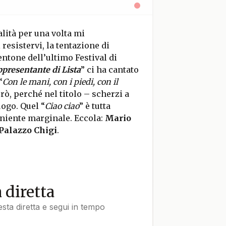
malità per una volta mi
esistervi, la tentazione di
entone dell’ultimo Festival di
presentante di Lista
” ci ha cantato
“
Con le mani, con i piedi, con il
ò, perché nel titolo – scherzi a
uogo. Quel “
Ciao ciao
” è tutta
r niente marginale. Eccola:
Mario
Palazzo Chigi
.
a diretta
uesta diretta e segui in tempo