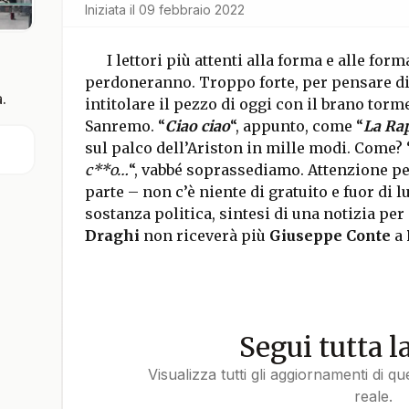
Iniziata il
09 febbraio 2022
I lettori più attenti alla forma e alle for
perdoneranno. Troppo forte, per pensare di r
.
intitolare il pezzo di oggi con il brano torm
Sanremo. “
Ciao ciao
“, appunto, come “
La Rap
sul palco dell’Ariston in mille modi. Come? 
c**o…
“, vabbé soprassediamo. Attenzione per
parte – non c’è niente di gratuito e fuor di l
sostanza politica, sintesi di una notizia pe
Draghi
non riceverà più
Giuseppe Conte
a
Segui tutta l
Visualizza tutti gli aggiornamenti di q
reale.