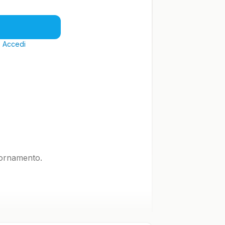
?
Accedi
iornamento.