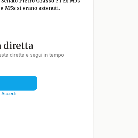
l Senato
Pietro Grasso
e l’ex M5s
e
M5s
si erano astenuti.
a diretta
uesta diretta e segui in tempo
?
Accedi