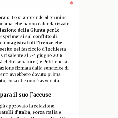
bbraio. Lo si apprende al termine
Madama, che hanno calendarizzato
lazione della Giunta per le
ti esprimersi sul
conflitto di
o i
magistrati di Firenze
che
erito nel fascicolo d’inchiesta
 risalente al 3-4 giugno 2018,
ià eletto senatore (le Politiche si
azione firmata dalla senatrice di
irenti avrebbero dovuto prima
to, cosa che non è avvenuta.
para il suo J’accuse
ià approvato la relazione.
atelli d’Italia, Forza Italia
e