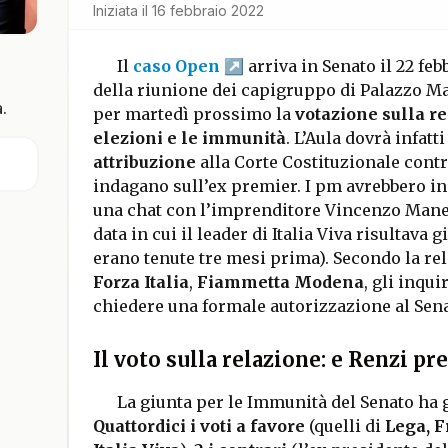
Iniziata il
16 febbraio 2022
Il
caso Open
arriva in Senato il 22 fe
della riunione dei capigruppo di Palazzo 
.
per martedì prossimo la
votazione sulla re
elezioni e le immunità
. L’Aula dovrà infat
attribuzione
alla Corte Costituzionale contr
indagano sull’ex premier. I pm avrebbero ins
una chat con l’imprenditore Vincenzo Manes
data in cui il leader di Italia Viva risultava g
erano tenute tre mesi prima). Secondo la rel
Forza Italia
,
Fiammetta Modena
, gli inqu
chiedere una formale autorizzazione al Sena
Il voto sulla relazione: e Renzi pre
La giunta per le Immunità del Senato ha g
Quattordici i voti a favore
(quelli di
Lega, Fr