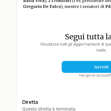
Italia Viva
),
2 i contrari
(l’ex presidente de
Gregorio De Falco
), mentre i senatori di
Pd
Segui tutta l
Visualizza tutti gli aggiornamenti di q
reale.
Iscriviti
Hai già un account
Diretta
Questa diretta è terminata.