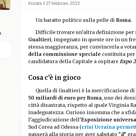
Iniziata il
21 febbraio 2022
Un baratto politico sulla pelle di
Roma
.
Difficile trovare un’altra definizione pe
.
Gualtieri
, impegnato in queste ore in un fre
stessa maggioranza, per convincerla a vota
della commissione speciale
costituita per
candidatura della Capitale a ospitare
Expo 
Cosa c’è in gioco
Quella di Gualtieri è la mercificazione 
50 miliardi di euro per Roma
, uno dei doss
città disastrata, rispetto al quale Virginia 
inadeguatezza. Curioso insomma che a sfida
l’aggiudicazione dell’
Esposizione universa
Sud Corea ad Odessa (
crisi Ucraina permet
passerà alla storia per aver sabotato “
il
” gra