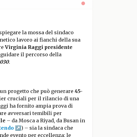
r spiegare la mossa del sindaco
netico lavoro ai fianchi della sua
re
Virginia Raggi presidente
 guidare il percorso della
2030
.
di un progetto che può generare
45-
ier cruciali per il rilancio di una
Raggi ha fornito ampia prova di
re avversari temibili per
le
– da Mosca a Riyad, da Busan in
tendo
) – sia la sindaca che
nde evento per eccellenza: le