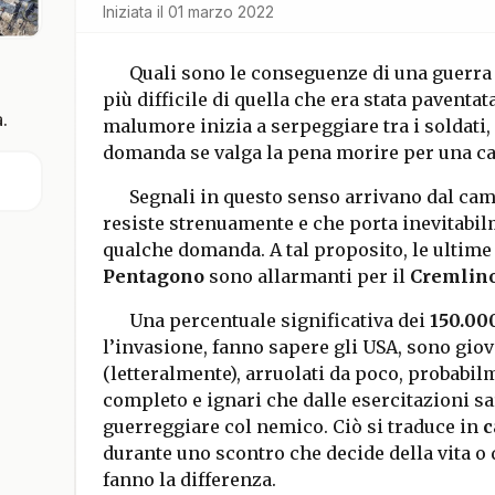
Iniziata il
01 marzo 2022
Quali sono le conseguenze di una guerra
più difficile di quella che era stata paventata
.
malumore inizia a serpeggiare tra i soldati, i
domanda se valga la pena morire per una cau
Segnali in questo senso arrivano dal camp
resiste strenuamente e che porta inevitabil
qualche domanda. A tal proposito, le ultime
Pentagono
sono allarmanti per il
Cremlin
Una percentuale significativa dei
150.000
l’invasione, fanno sapere gli USA, sono gio
(letteralmente), arruolati da poco, probab
completo e ignari che dalle esercitazioni s
guerreggiare col nemico. Ciò si traduce in
c
durante uno scontro che decide della vita o 
fanno la differenza.