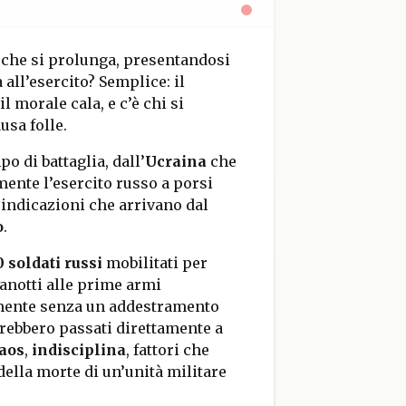
 che si prolunga, presentandosi
 all’esercito? Semplice: il
l morale cala, e c’è chi si
sa folle.
o di battaglia, dall’
Ucraina
che
mente l’esercito russo a porsi
 indicazioni che arrivano dal
o
.
 soldati russi
mobilitati per
vanotti alle prime armi
ilmente senza un addestramento
arebbero passati direttamente a
aos
,
indisciplina
, fattori che
della morte di un’unità militare