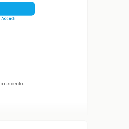
?
Accedi
iornamento.