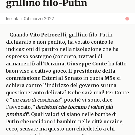
grillino filo-Putin
Iniziata il
04 marzo 2022
Quando
Vito Petrocelli
, grillino filo-Putin
dichiarato e non pentito, ha votato contro le
indicazioni di partito nella risoluzione che ha
espresso sostegno (concreto, trattasi di
armamenti) all’
Ucraina
,
Giuseppe Conte
ha fatto
buon viso a cattivo gioco. Il
presidente della
commissione Esteri al Senato
in quota
M5s
si
schiera contro l’indirizzo del governo su una
questione tanto delicata? E che sarà mai! Per Conte
è “
un caso di coscienza
“, poiché vi sono, dice
l’avvocato, “
decisioni che toccano i valori più
profondi
“. Quali valori vi siano nelle bombe di
Putin che uccidono i bambini nelle città ucraine,
ecco, scusate ma questo non chiedetelo a chi