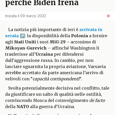
perché Biden frena
Iniziata il
09 marzo 2022
La notizia più importante di ieri è
arrivata in
serata
: la disponibilità della
Polonia
a fornire
agli
Stati Uniti
i suoi
MiG-29
– acronimo di
Mikoyan-Gurevich
– affinché Washington li
trasferisse all’
Ucraina
per difendersi
dall’aggressione russa. In cambio, per non
lasciare sguarnita la propria aviazione, Varsavia
avrebbe accettato da parte americana l’arrivo di
velivoli con “
capacità corrispondenti
“.
Svolta potenzialmente decisiva nel conflitto, tale
da giustificare un salto di qualità nelle ostilità,
convincendo Mosca del coinvolgimento
de facto
della
NATO
alla guerra d’Ucraina.