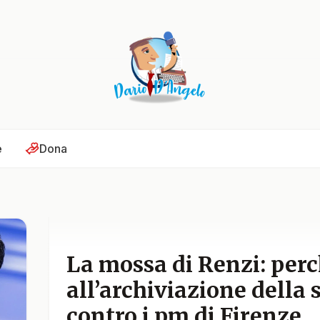
e
Dona
La mossa di Renzi: per
all’archiviazione della
contro i pm di Firenze