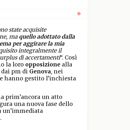
no state acquisite
one, ma
quello adottato dalla
tema per aggirare la mia
quisito integralmente il
surplus di accertamenti
“. Così
no la loro
opposizione
alla
a dai pm di
Genova
, nei
 hanno gestito l’inchiesta
a prim’ancora un atto
ugura una nuova fase dello
rà un’immediata
.