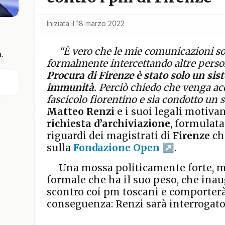
Iniziata il
18 marzo 2022
“È vero che le mie comunicazioni so
.
formalmente intercettando altre pers
Procura di Firenze è stato solo un sis
immunità
. Perciò chiedo che venga ac
fascicolo fiorentino e sia condotto un 
Matteo Renzi
e i suoi legali motiva
richiesta d’archiviazione
, formulat
riguardi dei magistrati di
Firenze
che
sulla
Fondazione Open
.
Una mossa politicamente forte, m
formale che ha il suo peso, che ina
scontro coi pm toscani e comporte
conseguenza: Renzi sarà interrogato