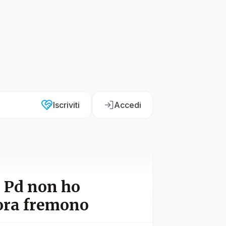
Iscriviti
Accedi
l Pd non ho
 ora fremono