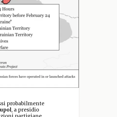
ussi probabilmente
upol
, a presidio
azioni partigiane.