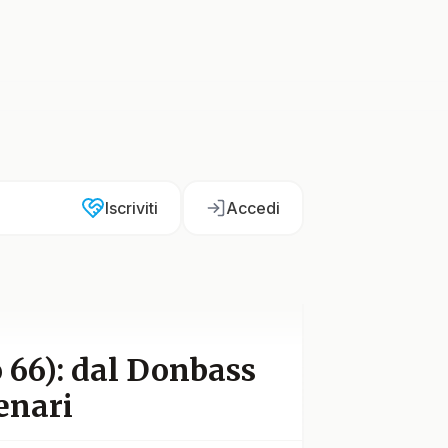
Iscriviti
Accedi
o 66): dal Donbass
cenari