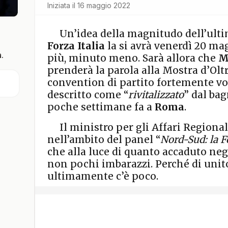
Iniziata il
16 maggio 2022
Un’idea della magnitudo dell’ulti
Forza Italia
la si avrà venerdì 20 ma
.
più, minuto meno. Sarà allora che
M
prenderà la parola alla Mostra d’Olt
convention di partito fortemente vo
descritto come “
rivitalizzato
” dal bag
poche settimane fa a
Roma
.
Il ministro per gli Affari Regiona
nell’ambito del panel “
Nord-Sud: la F
che alla luce di quanto accaduto neg
non pochi imbarazzi. Perché di unito,
ultimamente c’è poco.