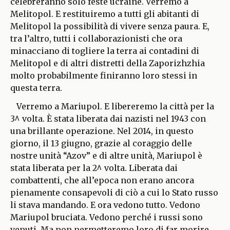
celebreranno solo feste ucraine. Verremo a
Melitopol. E restituiremo a tutti gli abitanti di
Melitopol la possibilità di vivere senza paura. E,
tra l’altro, tutti i collaborazionisti che ora
minacciano di togliere la terra ai contadini di
Melitopol e di altri distretti della Zaporizhzhia
molto probabilmente finiranno loro stessi in
questa terra.
Verremo a Mariupol. E libereremo la città per la
3^ volta. È stata liberata dai nazisti nel 1943 con
una brillante operazione. Nel 2014, in questo
giorno, il 13 giugno, grazie al coraggio delle
nostre unità “Azov” e di altre unità, Mariupol è
stata liberata per la 2^ volta. Liberata dai
combattenti, che all’epoca non erano ancora
pienamente consapevoli di ciò a cui lo Stato russo
li stava mandando. E ora vedono tutto. Vedono
Mariupol bruciata. Vedono perché i russi sono
venuti. Ma non permetteremo loro di far morire