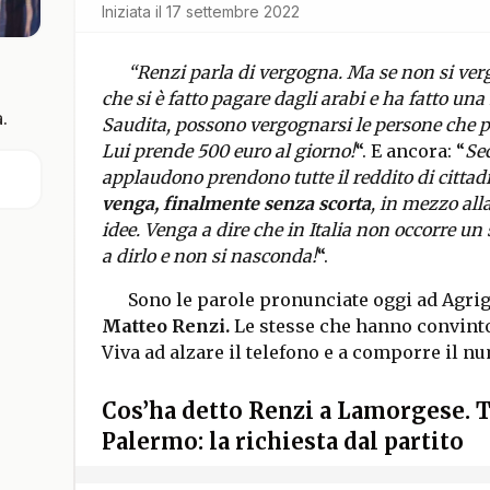
Iniziata il
17 settembre 2022
“Renzi parla di vergogna. Ma se non si verg
che si è fatto pagare dagli arabi e ha fatto u
.
Saudita, possono vergognarsi le persone che p
Lui prende 500 euro al giorno!
“. E ancora: “
Sec
applaudono prendono tutte il reddito di citta
venga, finalmente senza scorta
, in mezzo all
idee. Venga a dire che in Italia non occorre un
a dirlo e non si nasconda!
“.
Sono le parole pronunciate oggi ad Agri
Matteo Renzi.
Le stesse che hanno convinto, 
Viva ad alzare il telefono e a comporre il n
Cos’ha detto Renzi a Lamorgese. Ti
Palermo: la richiesta dal partito