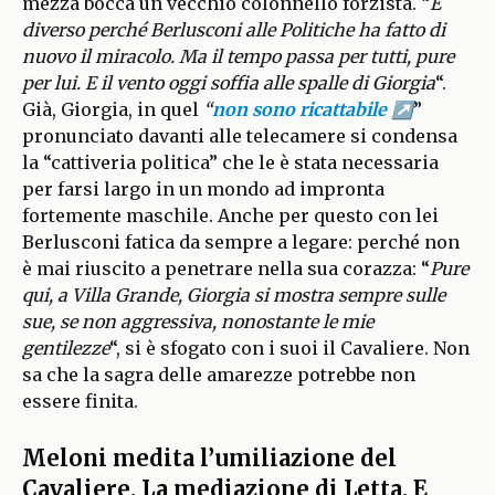
mezza bocca un vecchio colonnello forzista. “
È
diverso perché Berlusconi alle Politiche ha fatto di
nuovo il miracolo. Ma il tempo passa per tutti, pure
per lui. E il vento oggi soffia alle spalle di Giorgia
“.
Già, Giorgia, in quel
“
non sono ricattabile
”
pronunciato davanti alle telecamere si condensa
la “cattiveria politica” che le è stata necessaria
per farsi largo in un mondo ad impronta
fortemente maschile. Anche per questo con lei
Berlusconi fatica da sempre a legare: perché non
è mai riuscito a penetrare nella sua corazza: “
Pure
qui, a Villa Grande, Giorgia si mostra sempre sulle
sue, se non aggressiva, nonostante le mie
gentilezze
“, si è sfogato con i suoi il Cavaliere. Non
sa che la sagra delle amarezze potrebbe non
essere finita.
Meloni medita l’umiliazione del
Cavaliere. La mediazione di Letta. E