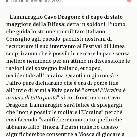
Iniziata il
14 novembre 2022
L’ammiraglio
Cavo Dragone
è il
capo di stato
maggiore della Difesa
: detta in soldoni, l’uomo
che guida lo strumento militare italiano.
Consiglio agli pseudo-pacifisti nostrani di
recuperare il suo intervento al Festival di Limes
scopriranno che è possibile cercare la pace senza
mettere nemmeno per un attimo in discussione le
ragioni del sostegno italiano, europeo,
occidentale all’Ucraina. Quanti un giorno sì e
l’altro pure dichiarano che è ora di porre fine
all’invio di armi a Kyiv perché “
ormai l’Ucraina è
armata di tutto punto
” si confrontino con Cavo
Dragone. L’ammiraglio sarà felice di spiegargli
che “non è possibile mollare l’Ucraina” perché
così facendo “vanificheremmo tutto quello che
abbiamo fatto” finora. Tirarsi indietro adesso
significherebbe consentire a Mosca di giocare a