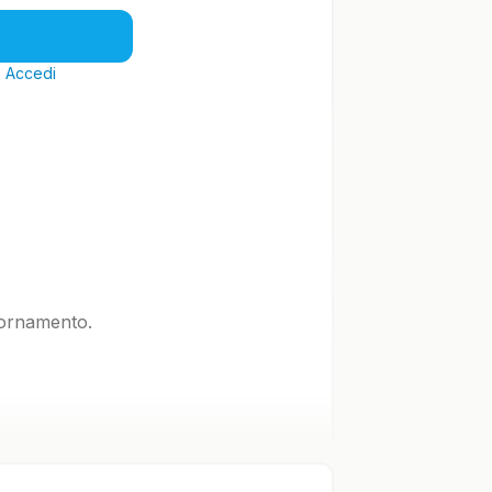
?
Accedi
iornamento.