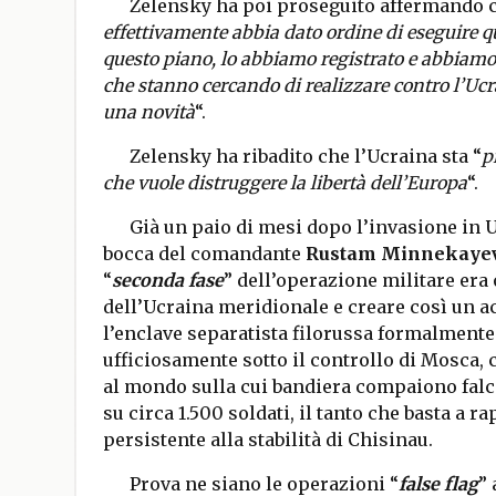
Zelensky ha poi proseguito affermando c
effettivamente abbia dato ordine di eseguire 
questo piano, lo abbiamo registrato e abbiamo 
che stanno cercando di realizzare contro l’Ucra
una novità
“.
Zelensky ha ribadito che l’Ucraina sta “
p
che vuole distruggere la libertà dell’Europa
“.
Già un paio di mesi dopo l’invasione in U
bocca del comandante
Rustam Minnekaye
“
seconda fase
” dell’operazione militare era 
dell’Ucraina meridionale e creare così un a
l’enclave separatista filorussa formalment
ufficiosamente sotto il controllo di Mosca, c
al mondo sulla cui bandiera compaiono falce
su circa 1.500 soldati, il tanto che basta a
persistente alla stabilità di Chisinau.
Prova ne siano le operazioni “
false flag
” 